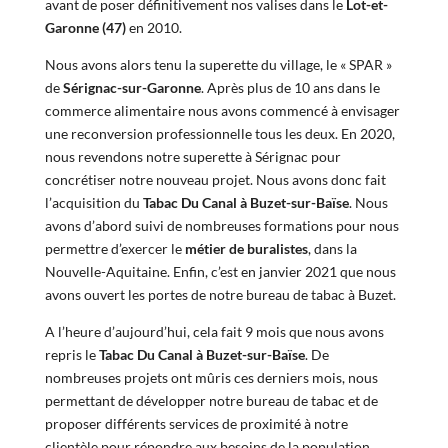
avant de poser définitivement nos valises dans le
Lot-et-
Garonne (47)
en 2010.
Nous avons alors tenu la superette du village, le « SPAR »
de
Sérignac-sur-Garonne
. Après plus de 10 ans dans le
commerce alimentaire nous avons commencé à envisager
une reconversion professionnelle tous les deux. En 2020,
nous revendons notre superette à Sérignac pour
concrétiser notre nouveau projet. Nous avons donc fait
l’acquisition du
Tabac Du Canal à Buzet-sur-Baïse
. Nous
avons d’abord suivi de nombreuses formations pour nous
permettre d’exercer le
métier de buralistes
, dans la
Nouvelle-Aquitaine. Enfin, c’est en janvier 2021 que nous
avons ouvert les portes de notre bureau de tabac à Buzet.
A l’heure d’aujourd’hui, cela fait 9 mois que nous avons
repris le
Tabac Du Canal à Buzet-sur-Baïse
. De
nombreuses projets ont mûris ces derniers mois, nous
permettant de développer notre bureau de tabac et de
proposer différents services de proximité à notre
clientèle pour répondre aux besoins de la population